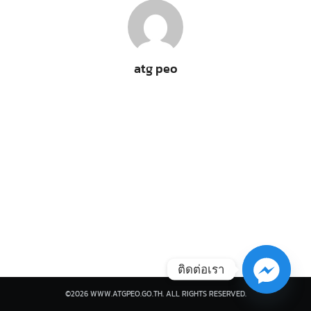
atg peo
Search
Search
for:
ติดต่อเรา
©2026 WWW.ATGPEO.GO.TH. ALL RIGHTS RESERVED.