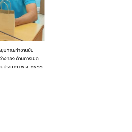
ระชุมคณะทำงานขับ
่างทอง ด้านการเปิด
ีงบประมาณ พ.ศ. ๒๕๖๖