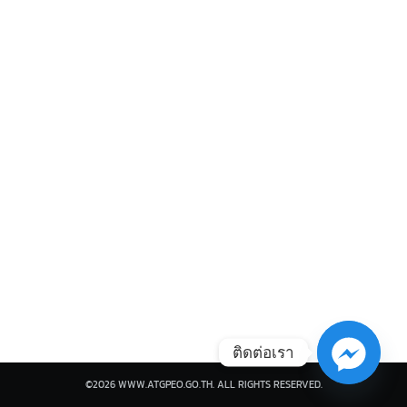
Search
Search
for:
ติดต่อเรา
©2026 WWW.ATGPEO.GO.TH. ALL RIGHTS RESERVED.