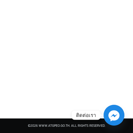
Search
Search
for:
ติดต่อเรา
©2026 WWW.ATGPEO.GO.TH. ALL RIGHTS RESERVED.