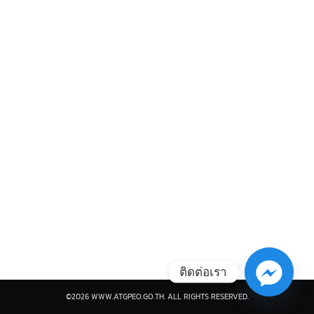
Search
Search
for:
ติดต่อเรา
©2026 WWW.ATGPEO.GO.TH. ALL RIGHTS RESERVED.