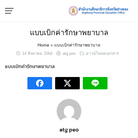
Skip
to
content
แบบเบิกค่ารักษาพยาบาล
Home
»
แบบเบิกค่ารักษาพยาบาล
14 สิงหาคม 2564
atg peo
ดาวน์โหลดเอกสาร
แบบเบิกค่ารักษาพยาบาล
atg peo