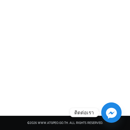
Search
Search
for:
ติดต่อเรา
©2026 WWW.ATGPEO.GO.TH. ALL RIGHTS RESERVED.