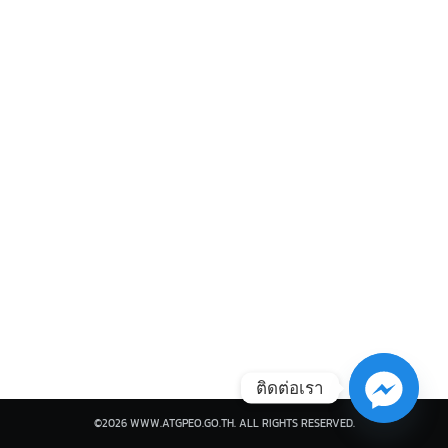
Search
Search
for:
ติดต่อเรา
©2026 WWW.ATGPEO.GO.TH. ALL RIGHTS RESERVED.