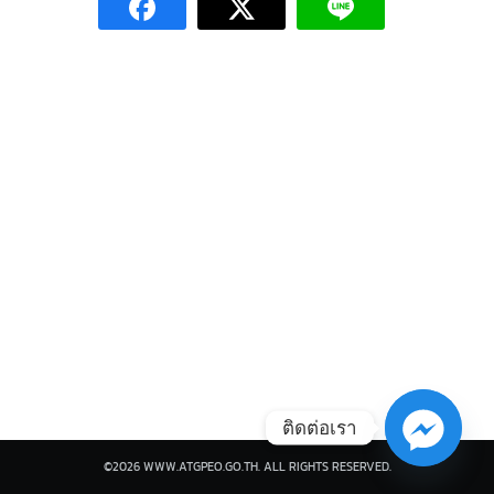
Search
Search
for:
ติดต่อเรา
©2026 WWW.ATGPEO.GO.TH. ALL RIGHTS RESERVED.