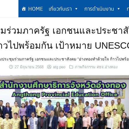
HOME
เกี่ยวกับเรา
การดำเนินงาน
ก
เกี่ยวกับเรา
การดำเนินงาน
ชุมร่วมภาครัฐ เอกชนและประชาสั
้าวไปพร้อมกัน เป้าหมาย UNESC
วมประชุมร่วมภาครัฐ เอกชนและประชาสังคม “อ่างทองทำด้วยใจ ก้าวไปพร้
27 มิถุนายน 2568
atg peo
ภาพกิจกรรม ศธจ.อ่างทอง