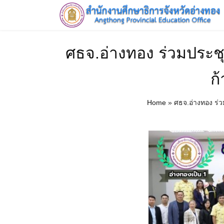
Skip
to
content
HOME
ศธจ.อ่างทอง ร่วมประ
ก
Home
»
ศธจ.อ่างทอง ร่