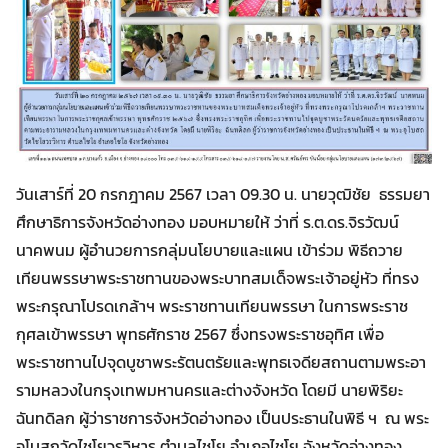
วันเสาร์ที่ 20 กรกฎาคม 2567 เวลา 09.30 น. นายวุฒิชัย ธรรมยา
ศึกษาธิการจังหวัดอ่างทอง มอบหมายให้ ว่าที่ ร.ต.ดร.จิรวัฒน์
นาคพนม ผู้อำนวยการกลุ่มนโยบายและแผน เข้าร่วม พิธีถวาย
เทียนพรรษาพระราชทานของพระบาทสมเด็จพระเจ้าอยู่หัว ที่ทรง
Search
พระกรุณาโปรดเกล้าฯ พระราชทานเทียนพรรษา ในการพระราช
Search
for:
กุศลเข้าพรรษา พุทธศักราช 2567 ซึ่งทรงพระราชอุทิศ เพื่อ
พระราชทานไปจุดบูชาพระรัตนตรัยและพุทธเจดียสถานตามพระอา
รามหลวงในกรุงเทพมหานครและต่างจังหวัด โดยมี นายพิริยะ
ฉันทดิลก ผู้ว่าราชการจังหวัดอ่างทอง เป็นประธานในพิธี ฯ ณ พระ
อุโบสถวัดไชโยวรวิหาร ตำบลไชโย อำเภอไชโย จังหวัดอ่างทอง