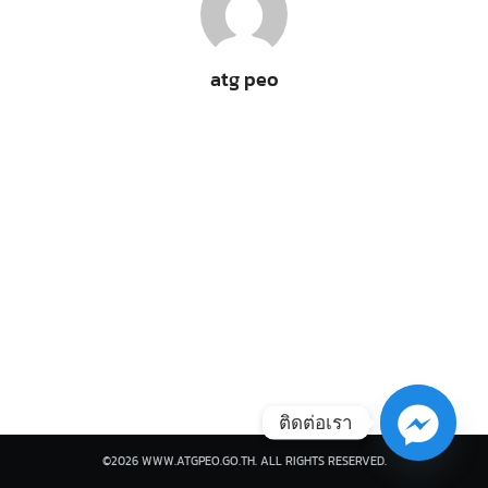
atg peo
Search
Search
for:
ติดต่อเรา
©2026 WWW.ATGPEO.GO.TH. ALL RIGHTS RESERVED.