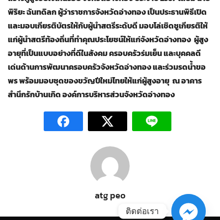
พิริยะ
ฉั
นทดิลก ผู้ว่าราชการจังหวัดอ่างทอง เป็นประธานพิธีเปิด
และมอบเกียรติบัตรให้กับผู้นำสตรีระดับดี มอบโล่เชิดชูเกียรติให้
แก่ผู้นำสตรีท้องถิ่นที่ทำคุณประโยชน์ให้แก่จังหวัดอ่างทอง ผู้สูง
อายุที่เป็นแบบอย่างที่ดีในสังคม ครอบครัวร่มเย็น และบุคคลดี
เด่นด้านการพัฒนาครอบครัวจังหวัดอ่างทอง และร่วมรดน้ำขอ
พร พร้อมมอบชุดของขวัญปีใหม่ไทยให้แก่ผู้สูงอายุ ณ อาคาร
Search
Search
สำนึกรักบ้านเกิด องค์การบริหารส่วนจังหวัดอ่างทอง
for:
atg peo
ติดต่อเรา