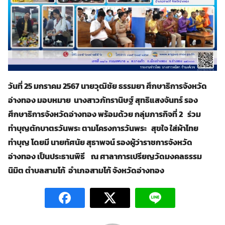
วันที่ 25 มกราคม 2567 นายวุฒิชัย ธรรมยา ศึกษาธิการจังหวัด
อ่างทอง มอบหมาย นางสาว
ภัท
ราน
ิษฐ์
สุทธิแสงจันทร์ รอง
ศึกษาธิการจังหวัดอ่างทอง พร้อมด้วย กลุ่มภารกิจที่ 2 ร่วม
Search
ทำบุญตักบาตรวันพระ ตามโครงการวันพระ สุขใจ ใส่ผ้าไทย
Search
for:
ทำบุญ โดยมี นายทัศนัย สุธาพจน์ รองผู้ว่าราชการจังหวัด
อ่างทอง เป็นประธานพิธี
ณ ศาลาการเปรียญวัดมงคลธรรม
นิมิต ตำบลสามโก้
อำเภอสามโก้ จังหวัดอ่างทอง